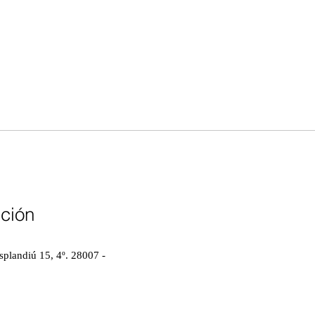
cción
splandiú 15, 4º.
28007 -