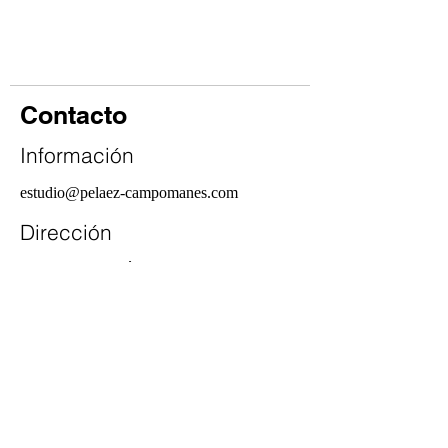
Contacto
Información
estudio@pelaez-campomanes.com
Dirección
C/ Juan Esplandiú 15, 4º.
28007 - Madrid