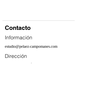
Contacto
Información
estudio@pelaez-campomanes.com
Dirección
C/ Juan Esplandiú 15, 4º.
28007 - Madrid